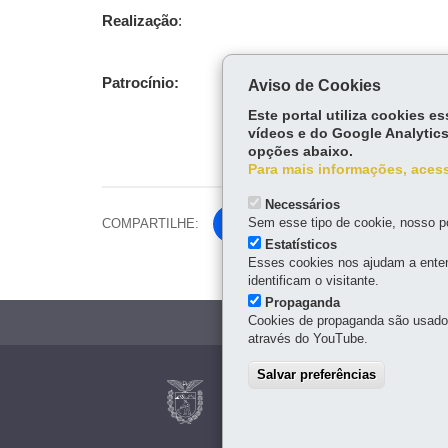
Realização
:
Patrocínio:
Aviso de Cookies
Este portal utiliza cookies 
vídeos e do Google Analytics
opções abaixo.
Para mais informações, acess
Necessários
Sem esse tipo de cookie, nosso po
COMPARTILHE:
Fa
Estatísticos
ce
Tw
Esses cookies nos ajudam a enten
bo
identificam o visitante.
itt
ok
Propaganda
er
Cookies de propaganda são usados 
através do YouTube.
Navegação
Salvar preferências
POLÍCIA CIENTÍFI
principal
Rua Paulo Turkiewicz, 15
41 3361-7200