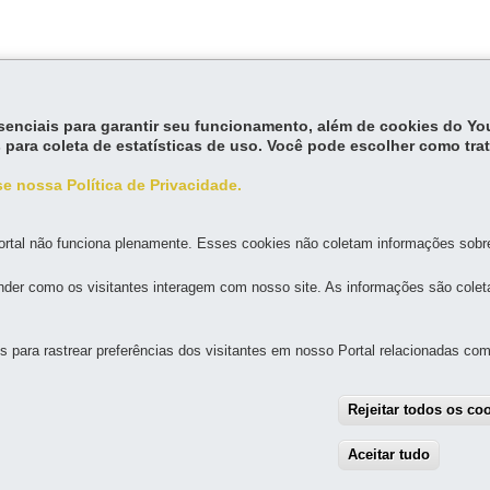
essenciais para garantir seu funcionamento, além de cookies do Y
 para coleta de estatísticas de uso. Você pode escolher como tra
e nossa Política de Privacidade.
rtal não funciona plenamente. Esses cookies não coletam informações sobre 
der como os visitantes interagem com nosso site. As informações são cole
para rastrear preferências dos visitantes em nosso Portal relacionadas com 
MAPA D
Rejeitar todos os co
CA
Aceitar tudo
With
0 - Tarumã
-
82821-030
-
Curitiba
-
PR
MAPA