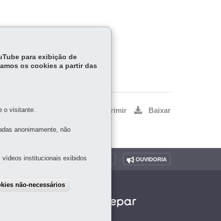
ouTube para exibição de
tamos os cookies a partir das
o visitante.
Voltar
Início
Imprimir
Baixar
tadas anonimamente, não
vídeos institucionais exibidos
O SITE
DENUNCIE CORRUPÇÃO
OUVIDORIA
okies não-necessários
draw consent