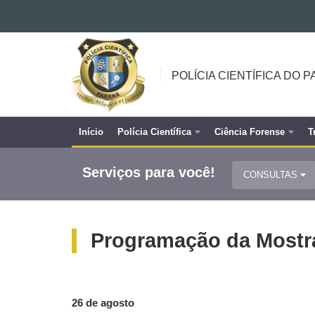
Ir para o conteúdo
POLÍCIA
Ir para a navegação
CIENTÍFICA
Ir para a busca
POLÍCIA CIENTÍFICA DO 
DO
Mapa do site
PARANÁ
Início
Polícia Científica
Ciência Forense
T
Navegação
principal
Serviços para você!
CONSULTAS
Programação da Mostra
26 de agosto